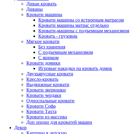
Диван кровать
Диваны
Кровати машины
Кровати машины со встроеным матрасом
Кровати машины матрас отдельно
Кровати-машины с подъемным механизмом
Кровать - грузовик
Мягкие кровати
Без хранения
С подъемным механизмом
С ящиком
Кровати домики
Игровые накидки на кровать домик
Двухъярусные кровати
Кресло-кровать
Выдвижные кровати
Кровати зверюшки
Кровати чердаки
Односпальные кровати
Кровати Софа
Кровати Тахта
Кровати из массива
Доп опции для кроватей машин
Декор
Картины в детскую