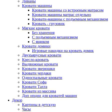
Диваны
Кровати машины
Кровати машины со встроеным матрасом
Кровати машины матрас отдельно
Кровати-машины с подъемным механизмом
Кровать - грузовик
Мягкие кровати
Без хранения
С подъемным механизмом
С ящиком
Кровати домики
Игровые накидки на кровать домик
Двухъярусные кровати
Кресло-кровать
Выдвижные кровати
Кровати зверюшки
Кровати чердаки
Односпальные кровати
Кровати Софа
Кровати Тахта
Кровати из массива
Доп опции для кроватей машин
Декор
Картины в детскую
Часы