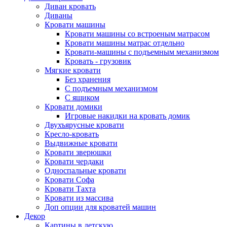
Диван кровать
Диваны
Кровати машины
Кровати машины со встроеным матрасом
Кровати машины матрас отдельно
Кровати-машины с подъемным механизмом
Кровать - грузовик
Мягкие кровати
Без хранения
С подъемным механизмом
С ящиком
Кровати домики
Игровые накидки на кровать домик
Двухъярусные кровати
Кресло-кровать
Выдвижные кровати
Кровати зверюшки
Кровати чердаки
Односпальные кровати
Кровати Софа
Кровати Тахта
Кровати из массива
Доп опции для кроватей машин
Декор
Картины в детскую