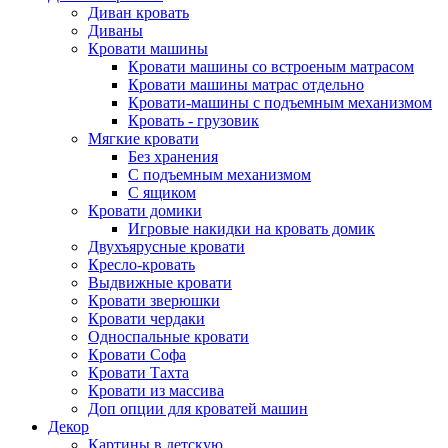
Диван кровать
Диваны
Кровати машины
Кровати машины со встроеным матрасом
Кровати машины матрас отдельно
Кровати-машины с подъемным механизмом
Кровать - грузовик
Мягкие кровати
Без хранения
С подъемным механизмом
С ящиком
Кровати домики
Игровые накидки на кровать домик
Двухъярусные кровати
Кресло-кровать
Выдвижные кровати
Кровати зверюшки
Кровати чердаки
Односпальные кровати
Кровати Софа
Кровати Тахта
Кровати из массива
Доп опции для кроватей машин
Декор
Картины в детскую