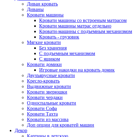
Диван кровать
Диваны
Кровати машины
Кровати машины со встроеным матрасом
Кровати машины матрас отдельно
Кровати-машины с подъемным механизмом
Кровать - грузовик
Мягкие кровати
Без хранения
С подъемным механизмом
С ящиком
Кровати домики
Игровые накидки на кровать домик
Двухъярусные кровати
Кресло-кровать
Выдвижные кровати
Кровати зверюшки
Кровати чердаки
Односпальные кровати
Кровати Софа
Кровати Тахта
Кровати из массива
Доп опции для кроватей машин
Декор
Картины в детскую