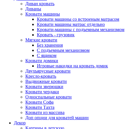
Диван кровать
Диваны
Кровати машины
Кровати машины со встроеным матрасом
Кровати машины матрас отдельно
Кровати-машины с подъемным механизмом
Кровать - грузовик
Мягкие кровати
Без хранения
С подъемным механизмом
С ящиком
Кровати домики
Игровые накидки на кровать домик
Двухъярусные кровати
Кресло-кровать
Выдвижные кровати
Кровати зверюшки
Кровати чердаки
Односпальные кровати
Кровати Софа
Кровати Тахта
Кровати из массива
Доп опции для кроватей машин
Декор
Картины в детскую