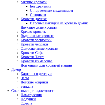
Мягкие кровати
Без хранения
С подъемным механизмом
С ящиком
Кровати домики
Игровые накидки на кровать домик
Двухъярусные кровати
Кресло-кровать
Выдвижные кровати
Кровати зверюшки
Кровати чердаки
Односпальные кровати
Кровати Софа
Кровати Тахта
Кровати из массива
Доп опции для кроватей машин
Декор
Картины в детскую
Часы
Детские коврики
Зеркала
Спальные принадлежности
Наматрасник
Подушки
Одеяла