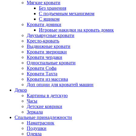
Мягкие кровати
Без хранения
С подъемным механизмом
С ящиком
Кровати домики
Игровые накидки на кровать домик
Двухъярусные кровати
Кресло-кровать
Выдвижные кровати
Кровати зверюшки
Кровати чердаки
Односпальные кровати
Кровати Софа
Кровати Тахта
Кровати из массива
Доп опции для кроватей машин
Декор
Картины в детскую
Часы
Детские коврики
Зеркала
Спальные принадлежности
Наматрасник
Подушки
Одеяла