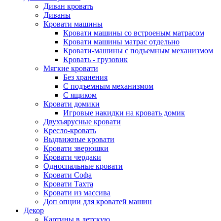
Диван кровать
Диваны
Кровати машины
Кровати машины со встроеным матрасом
Кровати машины матрас отдельно
Кровати-машины с подъемным механизмом
Кровать - грузовик
Мягкие кровати
Без хранения
С подъемным механизмом
С ящиком
Кровати домики
Игровые накидки на кровать домик
Двухъярусные кровати
Кресло-кровать
Выдвижные кровати
Кровати зверюшки
Кровати чердаки
Односпальные кровати
Кровати Софа
Кровати Тахта
Кровати из массива
Доп опции для кроватей машин
Декор
Картины в детскую