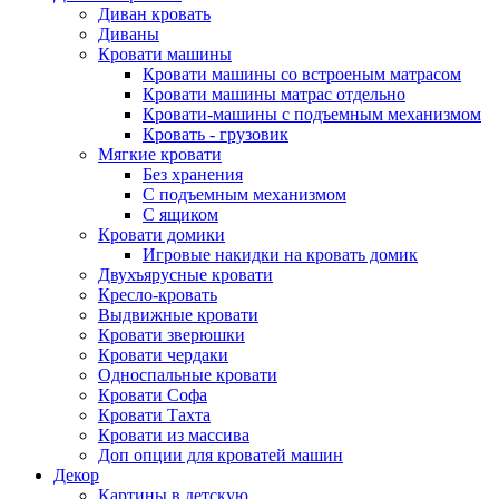
Диван кровать
Диваны
Кровати машины
Кровати машины со встроеным матрасом
Кровати машины матрас отдельно
Кровати-машины с подъемным механизмом
Кровать - грузовик
Мягкие кровати
Без хранения
С подъемным механизмом
С ящиком
Кровати домики
Игровые накидки на кровать домик
Двухъярусные кровати
Кресло-кровать
Выдвижные кровати
Кровати зверюшки
Кровати чердаки
Односпальные кровати
Кровати Софа
Кровати Тахта
Кровати из массива
Доп опции для кроватей машин
Декор
Картины в детскую