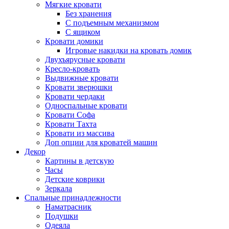
Мягкие кровати
Без хранения
С подъемным механизмом
С ящиком
Кровати домики
Игровые накидки на кровать домик
Двухъярусные кровати
Кресло-кровать
Выдвижные кровати
Кровати зверюшки
Кровати чердаки
Односпальные кровати
Кровати Софа
Кровати Тахта
Кровати из массива
Доп опции для кроватей машин
Декор
Картины в детскую
Часы
Детские коврики
Зеркала
Спальные принадлежности
Наматрасник
Подушки
Одеяла