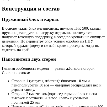
Конструкция и состав
Пружинный блок и каркас
В основе лежит блок независимых пружин TFK 500: каждая
пружина реагирует на нагрузку отдельно, поэтому тело
получает точечную поддержку, а сосед по кровати не ощущает
движений. По периметру блок усилен коробом из ППУ,
который держит форму и не даёт краям проседать, когда вы
садитесь на край.
Наполнители двух сторон
Главная особенность модели — разная жёсткость сторон.
Состав по слоям:
Сторона 1 (упругая, жёсткая): бикоттон 10 мм и
пенополиуретан 30 мм — материал распределяет вес и
держит спину.
Сторона 2 (мягче, комфортнее): термовойлок и пена
высокой плотности «Carbon Foam» с угольной
пропиткой 25 мм.
Чехол: трикотаж «Carbon», стёганный на синтепоне 300