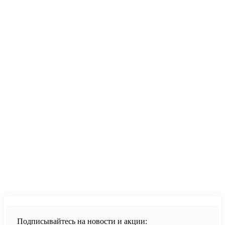
Если у Вас есть вопросы по этому товару, заполните
форму ниже, и мы ответим в ближайшее время.
Продолжить
Подписывайтесь на новости и акции: