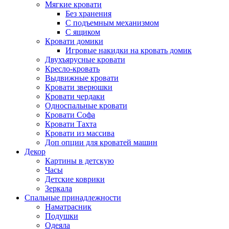
Мягкие кровати
Без хранения
С подъемным механизмом
С ящиком
Кровати домики
Игровые накидки на кровать домик
Двухъярусные кровати
Кресло-кровать
Выдвижные кровати
Кровати зверюшки
Кровати чердаки
Односпальные кровати
Кровати Софа
Кровати Тахта
Кровати из массива
Доп опции для кроватей машин
Декор
Картины в детскую
Часы
Детские коврики
Зеркала
Спальные принадлежности
Наматрасник
Подушки
Одеяла