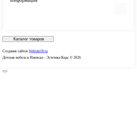
Информация
Мебель для школьника
Шкафы
Комоды и тумбы
Детские матрасы
О компании
Доставка
Каталог товаров
Условия соглашения
Создание сайтов
Website18.ru
Связаться с нами
Детская мебель в Ижевске - Эстетика Кидс © 2026
Карта сайта
Производители
Акции