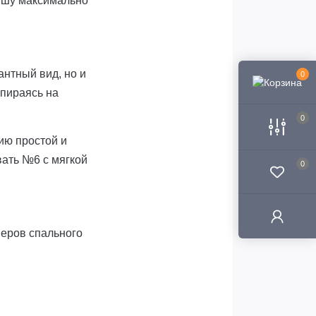
лышу максимально
антный вид, но и
0
опираясь на
0
ию простой и
вать №6 с мягкой
0
меров спального