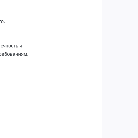
то.
ечность и
требованиям,