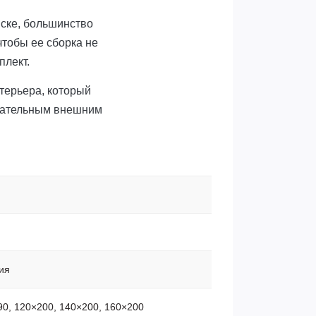
вске, большинство
чтобы ее сборка не
плект.
нтерьера, который
екательным внешним
ия
90, 120×200, 140×200, 160×200