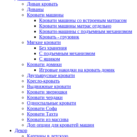
Диван кровать
Диваны
Кровати машины
Кровати машины со встроеным матрасом
Кровати машины матрас отдельно
Кровати-машины с подъемным механизмом
Кровать - грузовик
Мягкие кровати
Без хранения
С подъемным механизмом
С ящиком
Кровати домики
Игровые накидки на кровать домик
Двухъярусные кровати
Кресло-кровать
Выдвижные кровати
Кровати зверюшки
Кровати чердаки
Односпальные кровати
Кровати Софа
Кровати Тахта
Кровати из массива
Доп опции для кроватей машин
Декор
Картины в детскую