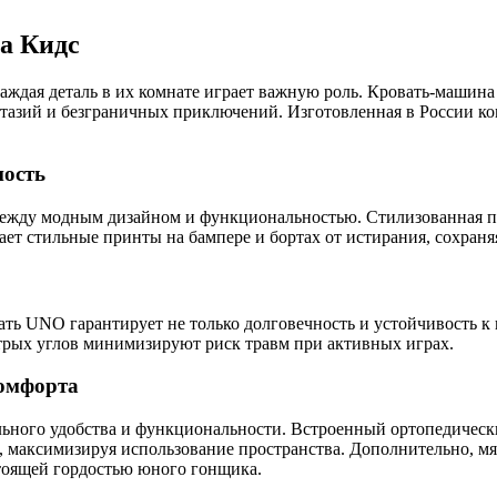
а Кидс
аждая деталь в их комнате играет важную роль. Кровать-машина
антазий и безграничных приключений. Изготовленная в России комп
ность
ежду модным дизайном и функциональностью. Стилизованная по
ет стильные принты на бампере и бортах от истирания, сохраня
ать UNO гарантирует не только долговечность и устойчивость к
трых углов минимизируют риск травм при активных играх.
комфорта
ьного удобства и функциональности. Встроенный ортопедическ
я, максимизируя использование пространства. Дополнительно, м
астоящей гордостью юного гонщика.